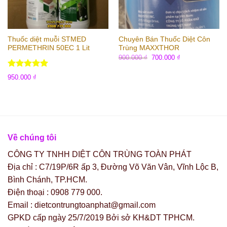
Thuốc diệt muỗi STMED
Chuyên Bán Thuốc Diệt Côn
PERMETHRIN 50EC 1 Lit
Trùng MAXXTHOR
900.000
₫
700.000
₫
Được xếp
950.000
₫
hạng
5.00
5 sao
Về chúng tôi
CÔNG TY TNHH DIỆT CÔN TRÙNG TOÀN PHÁT
Địa chỉ : C7/19P/6R ấp 3, Đường Võ Văn Vân, Vĩnh Lộc B,
Bình Chánh, TP.HCM.
Điện thoại : 0908 779 000.
Email : dietcontrungtoanphat@gmail.com
GPKD cấp ngày 25/7/2019 Bởi sở KH&DT TPHCM.