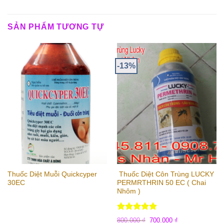
SẢN PHẨM TƯƠNG TỰ
-13%
Thuốc Diệt Muỗi Quickcyper
Thuốc Diệt Côn Trùng LUCKY
30EC
PERMRTHRIN 50 EC ( Chai
Nhôm )
Được xếp
800.000
₫
700.000
₫