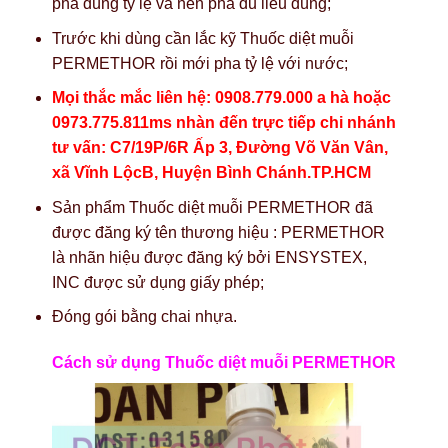
pha đúng tỷ lệ và nên pha đủ liều dùng;
Trước khi dùng cần lắc kỹ Thuốc diệt muỗi
PERMETHOR rồi mới pha tỷ lệ với nước;
Mọi thắc mắc liên hệ: 0908.779.000 a hà hoặc
0973.775.811ms nhàn đến trực tiếp chi nhánh
tư vấn: C7/19P/6R Ấp 3, Đường Võ Văn Vân,
xã Vĩnh LộcB, Huyện Bình Chánh.TP.HCM
Sản phẩm Thuốc diệt muỗi PERMETHOR đã
được đăng ký tên thương hiệu : PERMETHOR
là nhãn hiệu được đăng ký bởi ENSYSTEX,
INC được sử dụng giấy phép;
Đóng gói bằng chai nhựa.
Cách sử dụng Thuốc diệt muỗi PERMETHOR