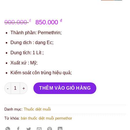
₫
₫
900.000
850.000
Thành phần: Permethrin;
Dung dịch : dạng Ec;
Dung tích: 1 Lít ;
Xuất xứ : Mỹ;
Kiểm soát côn trùng hiệu quả;
Bán thuốc diệt muỗi PERMETHOR - xuất xứ MỸ số lượng
THÊM VÀO GIỎ HÀNG
Danh mục:
Thuốc diệt muỗi
Từ khóa:
bán thuốc diệt muỗi permethor