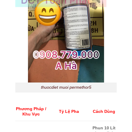
thuocdiet muoi permethor5
Phương Pháp /
Tỷ Lệ Pha
Cách Dùng
Khu Vực
Phun 10 Lít