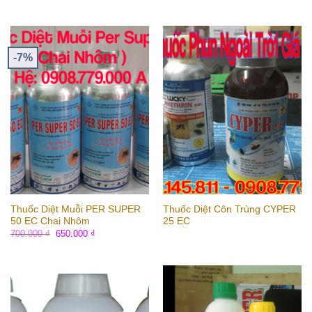
hạng
5.00
5 sao
-7%
Thuốc Diệt Muỗi PER SUPER
Thuốc Diệt Côn Trùng CYPER
50 EC Chai Nhôm
25 EC
700.000
₫
650.000
₫