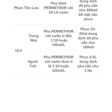
dung dịch
Pha 25ml
đã pha sẵn
PERMETHOR với
Phun Tồn Lưu
cho 300m2
10 Lít nước
bề mặt cần
phun
Phun 10-
Pha PERMETHOR
20ml dung
Trong
với nước tỉ lệlà
dịch đã pha
Nhà
1:10 hoặc
sẵn cho
100ml/L
100m3
ULV
Pha PERMETHOR
Phun 0.5L
Ngoài
với nước theo tỉ
dung dịch
Trời
lệ 1:10 hoặc
pha sẵn cho
100ml/L
1 Ha