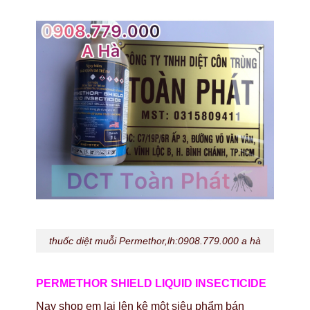
thuốc diệt muỗi Permethor,lh:0908.779.000 a hà
PERMETHOR SHIELD LIQUID INSECTICIDE
Nay shop em lại lên kệ một siêu phẩm bán