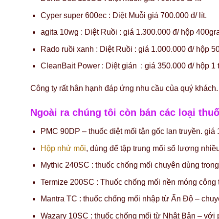
Cyper super 600ec : Diệt Muỗi giá 700.000 đ/ lít.
agita 10wg : Diệt Ruồi : giá 1.300.000 đ/ hộp 400gr
Rado ruồi xanh : Diệt Ruồi : giá 1.000.000 đ/ hộp 5
CleanBait Power : Diệt gián : giá 350.000 đ/ hộp 1
Công ty rất hân hạnh đáp ứng nhu cầu của quý khách.
Ngoài ra chúng tôi còn bán các loại th
PMC 90DP – thuốc diệt mối tận gốc lan truyền. giá 
Hộp nhử mối
, dùng để tập trung mối số lượng nhiều
Mythic 240SC : thuốc chống mối chuyên dùng trong x
Termize 200SC : Thuốc chống mối nền móng công trì
Mantra TC : thuốc chống mối nhập từ Ấn Độ – chuyê
Wazary 10SC : thuốc chống mối từ Nhật Bản – với p