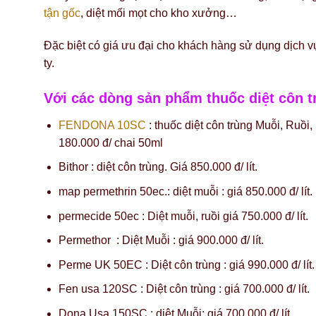
tận gốc
, diệt mối mọt cho kho xưởng…
Đặc biệt có giá ưu đại cho khách hàng sử dụng dịch v
ty.
Với các dòng sản phẩm thuốc diệt côn tr
FENDONA 10SC
: thuốc diệt côn trùng Muỗi, Ruồi, 
180.000 đ/ chai 50ml
Bithor : diệt côn trùng. Giá 850.000 đ/ lít.
map permethrin 50ec.: diệt muỗi : giá 850.000 đ/ lít.
permecide 50ec : Diệt muỗi, ruồi giá 750.000 đ/ lít.
Permethor : Diệt Muỗi : giá 900.000 đ/ lít.
Perme UK 50EC : Diệt côn trùng : giá 990.000 đ/ lít.
Fen usa 120SC : Diệt côn trùng : giá 700.000 đ/ lít.
Dona Usa 150SC : diệt Muỗi: giá 700.000 đ/ lít