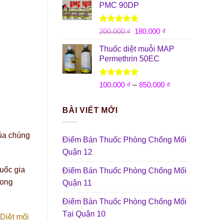
PMC 90DP
Được xếp
200.000
₫
180.000
₫
hạng
5.00
5 sao
Thuốc diệt muỗi MAP
Permethrin 50EC
Được xếp
–
100.000
₫
850.000
₫
hạng
5.00
5 sao
BÀI VIẾT MỚI
của chúng
Điểm Bán Thuốc Phòng Chống Mối
Quận 12
uốc gia
Điểm Bán Thuốc Phòng Chống Mối
rong
Quận 11
Điểm Bán Thuốc Phòng Chống Mối
Tại Quận 10
Diệt mối