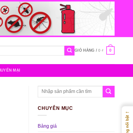
0
GIỎ HÀNG /
0
₫
HUYẾN MẠI
Tìm
kiếm:
CHUYÊN MỤC
←
Nội dung nổi bật
Bảng giá