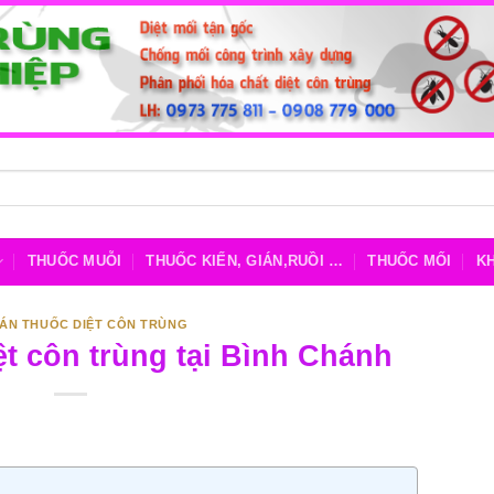
THUỐC MUỖI
THUỐC KIẾN, GIÁN,RUỒI …
THUỐC MỐI
K
BÁN THUỐC DIỆT CÔN TRÙNG
ệt côn trùng tại Bình Chánh