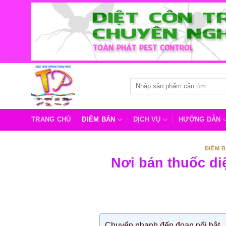
Skip
to
content
Tìm
kiếm:
TRANG CHỦ
ĐIỂM BÁN
DỊCH VỤ
HƯỚNG DẪN
ĐIỂM 
Nơi bán thuốc di
Chuyển nhanh đến đoạn nổi bật