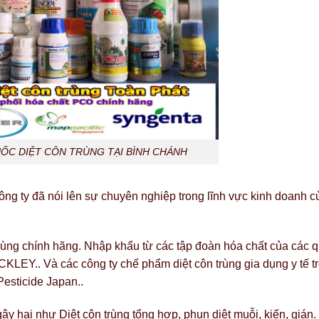
ỐC DIỆT CÔN TRÙNG TẠI BÌNH CHÁNH
ông ty đã nói lên sự chuyên nghiệp trong lĩnh vực kinh doanh 
trùng chính hãng. Nhập khẩu từ các tập đoàn hóa chất của các q
Y.. Và các công ty chế phẩm diệt côn trùng gia dụng y tế t
esticide Japan..
gây hại như Diệt côn trùng tổng hợp, phun diệt muỗi, kiến, gián.