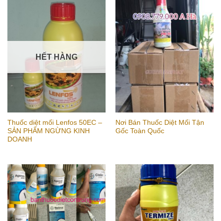
HẾT HÀNG
Thuốc diệt mối Lenfos 50EC –
Nơi Bán Thuốc Diệt Mối Tận
SẢN PHẨM NGỪNG KINH
Gốc Toàn Quốc
DOANH