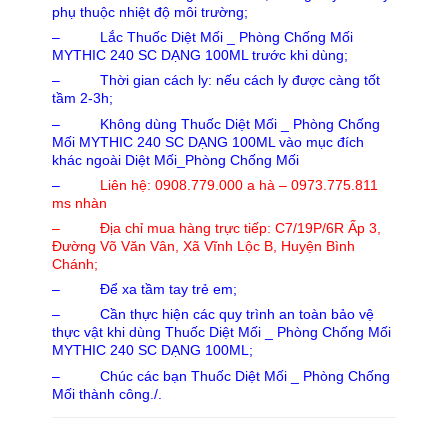
phụ thuộc nhiệt độ môi trường;
– Lắc Thuốc Diệt Mối _ Phòng Chống Mối
MYTHIC 240 SC DẠNG 100ML trước khi dùng;
– Thời gian cách ly: nếu cách ly được càng tốt
tầm 2-3h;
– Không dùng Thuốc Diệt Mối _ Phòng Chống
Mối MYTHIC 240 SC DẠNG 100ML vào mục đích
khác ngoài Diệt Mối_Phòng Chống Mối
–
Liên hệ: 0908.779.000 a hà – 0973.775.811
ms nhàn
– Địa chỉ mua hàng trực tiếp: C7/19P/6R Ấp 3,
Đường Võ Văn Vân, Xã Vĩnh Lộc B, Huyện Bình
Chánh;
– Để xa tầm tay trẻ em;
– Cần thực hiện các quy trình an toàn bảo vệ
thực vật khi dùng Thuốc Diệt Mối _ Phòng Chống Mối
MYTHIC 240 SC DẠNG 100ML;
– Chúc các bạn Thuốc Diệt Mối _ Phòng Chống
Mối thành công./.