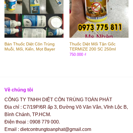
Bán Thuốc Diệt Côn Trùng
Thuốc Diệt Mối Tận Gốc
Muỗi, Mối, Kiến, Mọt Bayer
TERMIZE 200 SC 250ml
750.000
₫
Về chúng tôi
CÔNG TY TNHH DIỆT CÔN TRÙNG TOÀN PHÁT
Địa chỉ : C7/19P/6R ấp 3, Đường Võ Văn Vân, Vĩnh Lộc B,
Bình Chánh, TP.HCM.
Điện thoại : 0908 779 000.
Email : dietcontrungtoanphat@gmail.com