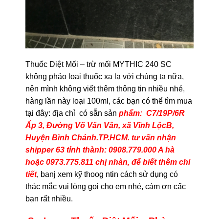
Thuốc Diệt Mối – trừ mối MYTHIC 240 SC
không phảo loại thuốc xa lạ với chúng ta nữa,
nên mình không viết thêm thông tin nhiều nhé,
hàng lần này loại 100ml, các bạn có thể tìm mua
tại đây: địa chỉ có sẵn sản
phẩm: C7/19P/6R
Ấp 3, Đường Võ Văn Vân, xã Vĩnh LộcB,
Huyện Bình Chánh.TP.HCM. tư vấn nhận
shipper 63 tỉnh thành: 0908.779.000 A hà
hoặc 0973.775.811 chị nhàn, để biết thêm chi
tiết
, banj xem kỹ thoog ntin cách sử dụng có
thác mắc vui lòng gọi cho em nhé, cám ơn cấc
bạn rất nhiều.