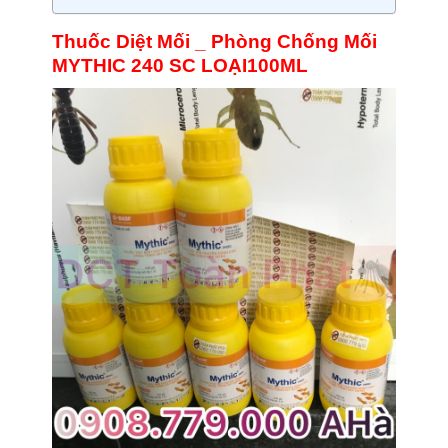
Thuốc Diệt Mối _ Phòng Chống Mối
MYTHIC 240 SC LOẠI100ML