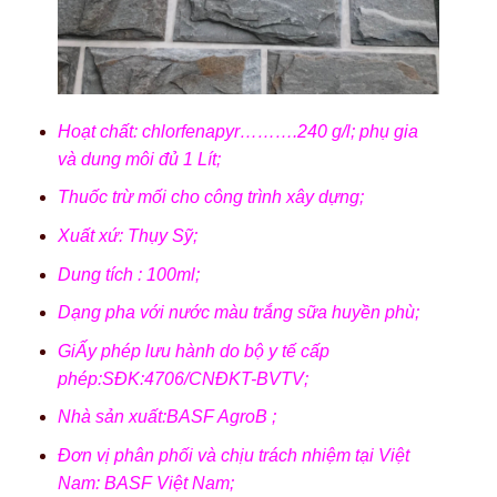
Hoạt chất: chlorfenapyr……….240 g/l; phụ gia
và dung môi đủ 1 Lít;
Thuốc trừ mối cho công trình xây dựng;
Xuất xứ: Thụy Sỹ;
Dung tích : 100ml;
Dạng pha với nước màu trắng sữa huyền phù;
GiẤy phép lưu hành do bộ y tế cấp
phép:SĐK:4706/CNĐKT-BVTV;
Nhà sản xuất:BASF AgroB ;
Đơn vị phân phối và chịu trách nhiệm tại Việt
Nam: BASF Việt Nam;