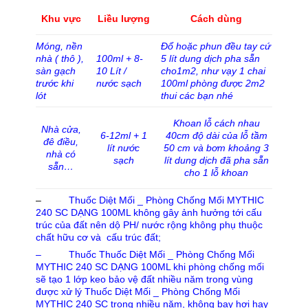
Liều lượng
Cách dùng
Khu vực
Móng, nền
Đổ hoặc phun đều tay cứ
nhà ( thô ),
100ml + 8-
5 lít dung dịch pha sẵn
sàn gạch
10 Lít /
cho1m2, như vạy 1 chai
trước khi
nước sạch
100ml phòng được 2m2
lót
thui các bạn nhé
Khoan lỗ cách nhau
Nhà cửa,
6-12ml + 1
40cm độ dài của lỗ tầm
đê điều,
lít nước
50 cm và bơm khoảng 3
nhà có
sạch
lít dung dịch đã pha sẵn
sẵn…
cho 1 lỗ khoan
–
Thuốc Diệt Mối _ Phòng Chống Mối MYTHIC
240 SC DẠNG 100ML không gây ảnh hưởng tới cấu
trúc của đất nên dộ PH/ nước rộng không phụ thuộc
chất hữu cơ và cấu trúc đất;
– Thuốc Thuốc Diệt Mối _ Phòng Chống Mối
MYTHIC 240 SC DẠNG 100ML khi phòng chống mối
sẽ tạo 1 lớp keo bảo vệ đất nhiều năm trong vùng
được xử lý Thuốc Diệt Mối _ Phòng Chống Mối
MYTHIC 240 SC trong nhiều năm, không bay hơi hay