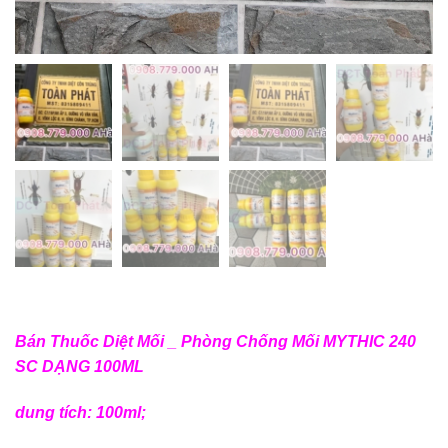
Bán Thuốc Diệt Mối _ Phòng Chống Mối MYTHIC 240
SC DẠNG 100ML
dung tích: 100ml;